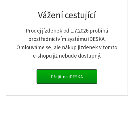
Obyčejné jízdné
Vážení cestující
Senior od 65 let
Děti a mládež 6-17
Student 18-25 let
Prodej jízdenek od 1.7.2026 probíhá
Osoba ZTP, ZTP/P
prostřednictvím systému iDESKA.
Osoba invalidní ve třetím stupni
Omlouváme se, ale nákup jízdenek v tomto
Návštěva dětí v ústavu
e-shopu již nebude dostupný.
Přejít na iDESKA
info.sumava@gwtr.cz
Jednorázové jízdenky
Časové jízdenky
Předpl. platební karty
Kontakty